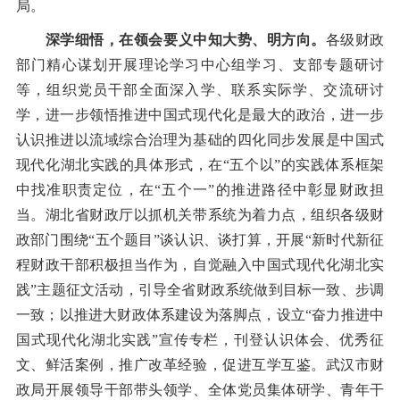
局。
深学细悟，在领会要义中知大势、明方向。
各级财政
部门精心谋划开展理论学习中心组学习、支部专题研讨
等，组织党员干部全面深入学、联系实际学、交流研讨
学，进一步领悟推进中国式现代化是最大的政治，进一步
认识推进以流域综合治理为基础的四化同步发展是中国式
现代化湖北实践的具体形式，在“五个以”的实践体系框架
中找准职责定位，在“五个一”的推进路径中彰显财政担
当。湖北省财政厅以抓机关带系统为着力点，组织各级财
政部门围绕“五个题目”谈认识、谈打算，开展“新时代新征
程财政干部积极担当作为，自觉融入中国式现代化湖北实
践”主题征文活动，引导全省财政系统做到目标一致、步调
一致；以推进大财政体系建设为落脚点，设立“奋力推进中
国式现代化湖北实践”宣传专栏，刊登认识体会、优秀征
文、鲜活案例，推广改革经验，促进互学互鉴。武汉市财
政局开展领导干部带头领学、全体党员集体研学、青年干