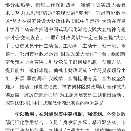
部分组热学、聚焦工作深刻践学，准确把握实践大会要
求，努力以思想“破冰”实现发展“突围”。宜昌市财政局
以“努力在探索建设大财政体系实践中作示范”为题在宜昌
市学习全省奋力推进中国式现代化湖北实践大会精神专题
研讨会交流发言。十堰市财政局以“一定三抓三提”为抓
手，促进党员干部主动谋、主动学、主动干、创一流、争
第一。鄂州市财政局运用“财政政策大研讨”平台，组织科
室负责人上台宣讲，引导党员干部解放思想、创新方法、
提升能力、破解难题。仙桃市财政局成立学习贯彻领导小
组，开展“季度调研”实践学，全面梳理情况，全力攻坚痛
难点，推动工作提质增效。神农架林区财政局以“善作敢为
谋新篇，踔厉奋进新征程”为主题开展支部主题党日活动，
深刻认识推进中国式现代化湖北实践的重大意义。
学以致用，在对标对表中建机制、强谋划。
各级财政
部门强化学用结合，立足自身发展实际，精准聚焦省、市
两级工作安排部署，加快落实“适度加力、提质增效”的积