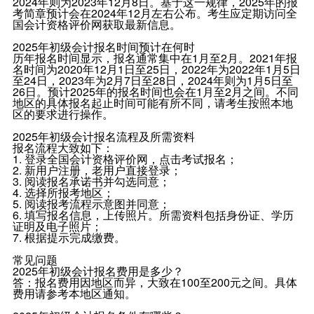
2024年则为2023年12月8日。基于这一规律，2025年的报
考简章预计会在2024年12月左右公布。考生应定期访问全
国会计资格评价网获取最新信息。
2025年初级会计报名时间预计在何时
历年报名时间显示，报名通常集中在1月至2月。2021年报
名时间为2020年12月1日至25日，2022年为2022年1月5日
至24日，2023年为2月7日至28日，2024年则为1月5日至
26日。预计2025年的报名时间也会在1月至2月之间。不同
地区的具体报名起止时间可能有所不同，请考生按照本地
区的要求进行操作。
2025年初级会计报名流程及所需资料
报名流程大致如下：
1. 登录全国会计资格评价网，点击考试报名；
2. 新用户注册，老用户直接登录；
3. 阅读报名承诺书并勾选同意；
4. 选择所报考地区；
5. 阅读报考流程示意图并同意；
6. 填写报名信息，上传照片。所需资料包括身份证、学历
证明及电子照片；
7. 根据提示完成缴费。
常见问题
2025年初级会计报名费用是多少？
答：报名费用因地区而异，大致在100至200元之间。具体
费用请参考本地区通知。