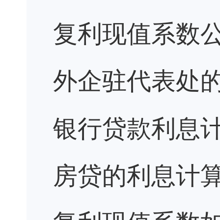
复利现值系数
外企驻代表处
银行贷款利息
房贷的利息计