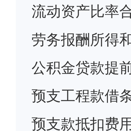
流动资产比率
劳务报酬所得
公积金贷款提
预支工程款借
预支款抵扣费