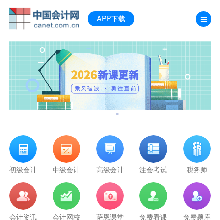
APP下载
行
初级会计
中级会计
高级会计
注会考试
税务师
管
A
会计资讯
会计网校
萨恩课堂
免费看课
免费题库