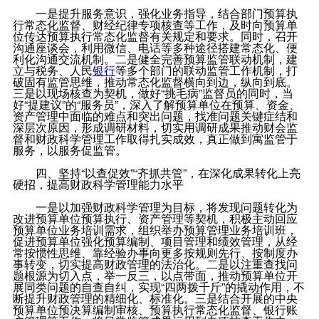
一是提升服务意识，强化业务指导，结合部门预算执
行常态化监督、财经纪律专项核查等工作，及时向预算单
位传达预算执行常态化监督有关规定和要求。同时，召开
沟通座谈会，利用微信、电话等多种途径搭建常态化、便
利化沟通交流机制。二是健全完善预算监管联动机制，建
立与税务、人民
银行
等多个部门的联动监管工作机制，打
破固有监管思维，推动常态化监督横向到边，纵向到底。
三是以现场核查为契机，做好“挑毛病”监督员的同时，当
好“提建议”的“服务员”，深入了解预算单位在预算、资金、
资产管理中面临的难点和突出问题，找准问题关键症结和
深层次原因，形成调研材料，切实用调研成果推动财会监
督和财政科学管理工作取得扎实成效，真正做到寓监管于
服务，以服务促监管。
四、坚持“以查促效”“齐抓共管”，在深化成果转化上亮
硬招，提高财政科学管理能力水平
一是以加强财政科学管理为目标，将发现问题转化为
改进预算单位预算执行、资产管理等契机，积极主动回应
预算单位业务培训需求，组织举办预算管理业务培训班，
促进预算单位强化预算编制、项目管理和绩效管理，从经
常按惯性思维、靠经验办事向更多按规则先行、按制度办
事转变，切实提高财政管理的法治化。二是以注重查找问
题根源为切入点，举一反三，以点带面，推动预算单位开
展同类问题的自查自纠，实现“四两拨千斤”的撬动作用，不
断提升财政管理的精细化、标准化。三是结合开展的中央
预算单位预决算编制审核、预算执行常态化监督、银行账