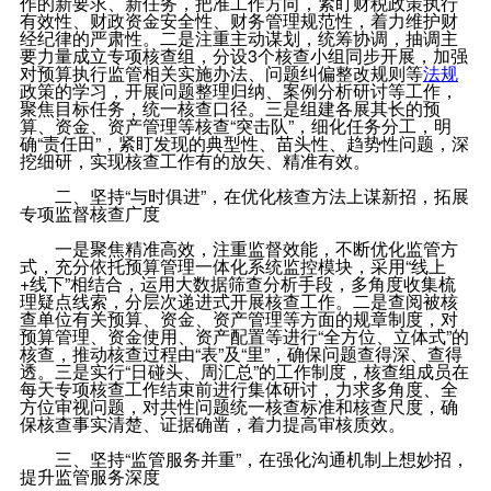
作的新要求、新任务，把准工作方向，紧盯财税政策执行
有效性、财政资金安全性、财务管理规范性，着力维护财
经纪律的严肃性。二是注重主动谋划，统筹协调，抽调主
要力量成立专项核查组，分设3个核查小组同步开展，加强
对预算执行监管相关实施办法、问题纠偏整改规则等
法规
政策的学习，开展问题整理归纳、案例分析研讨等工作，
聚焦目标任务，统一核查口径。三是组建各展其长的预
算、资金、资产管理等核查“突击队”，细化任务分工，明
确“责任田”，紧盯发现的典型性、苗头性、趋势性问题，深
挖细研，实现核查工作有的放矢、精准有效。
二、坚持“与时俱进”，在优化核查方法上谋新招，拓展
专项监督核查广度
一是聚焦精准高效，注重监督效能，不断优化监管方
式，充分依托预算管理一体化系统监控模块，采用“线上
+线下”相结合，运用大数据筛查分析手段，多角度收集梳
理疑点线索，分层次递进式开展核查工作。二是查阅被核
查单位有关预算、资金、资产管理等方面的规章制度，对
预算管理、资金使用、资产配置等进行“全方位、立体式”的
核查，推动核查过程由“表”及“里”，确保问题查得深、查得
透。三是实行“日碰头、周汇总”的工作制度，核查组成员在
每天专项核查工作结束前进行集体研讨，力求多角度、全
方位审视问题，对共性问题统一核查标准和核查尺度，确
保核查事实清楚、证据确凿，着力提高审核质效。
三、坚持“监管服务并重”，在强化沟通机制上想妙招，
提升监管服务深度