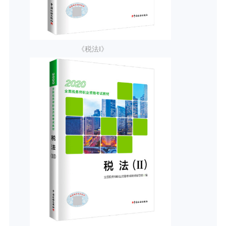
《税法Ⅰ》