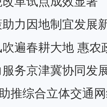
税改革试点成效显著
策助力因地制宜发展
吹遍春耕大地 惠农
力服务京津冀协同发
”助推综合立体交通网